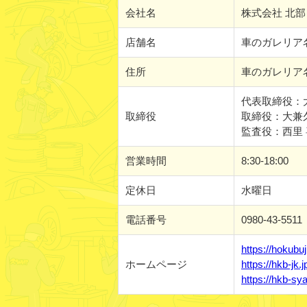
会社名
株式会社 北
店舗名
車のガレリア
住所
車のガレリア
代表取締役：
取締役
取締役：大兼
監査役：西里
営業時間
8:30-18:00
定休日
水曜日
電話番号
0980-43-5511
https://hokubuj
ホームページ
https://hkb-jk.j
https://hkb-s