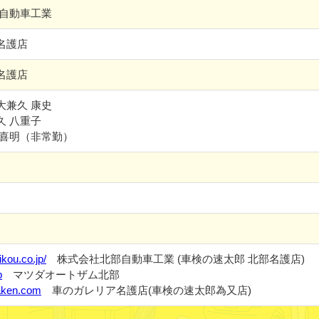
部自動車工業
名護店
名護店
大兼久 康史
久 八重子
 喜明（非常勤）
ikou.co.jp/
株式会社北部自動車工業 (車検の速太郎 北部名護店)
p
マツダオートザム北部
yaken.com
車のガレリア名護店(車検の速太郎為又店)