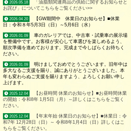
「油脂類関連商品の供給に関するお知らせと
2026.05.18
お詫び」についてこちらをご覧ください>>
【GW期間中 休業日のお知らせ】■休業
2026.04.20
日：令和８年5月3日（日）～5月6日（水）
車のガレリアでは、中古車・試乗車の展示場
2026.01.09
を整備中です。お客様が安心して車選びを楽しめるよう、
順次準備を進めております。完成まで今しばらくお待ちく
ださい。
明けましておめでとうございます。旧年中は
2026.01.09
多大なるご支援を賜り、誠にありがとうございました。本
年も変わらぬご支援を賜りますよう、よろしくお願い申し
上げます。
【お昼時間 休業のお知らせ】■お昼時間休業
2025.12.04
の開始：令和8年 1月5日（月）～詳しくはこちらをご覧く
ださい。
【年末年始 休業日のお知らせ】■休業日：令
2025.12.04
和7年 12月28日（日）～ 令和8年1月4日（日）詳しくはこ
ちらをご覧ください。